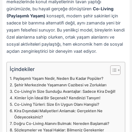
merkezlerinde konut maliyetlerinin tavan yaptığı
günümüzde, bu hayali gerçeğe dönüştüren
Co-Living
(Paylaşımlı Yaşam)
konsepti, modern şehir sakinleri için
sadece bir barınma alternatifi değil, aynı zamanda yeni bir
yaşam felsefesi sunuyor. Bu yenilikçi model, bireylerin kendi
özel alanlarına sahip olurken, ortak yaşam alanlarını ve
sosyal aktiviteleri paylaştığı, hem ekonomik hem de sosyal
açıdan zenginleştirici bir deneyim vaat ediyor.
İçindekiler
Paylaşımlı Yaşam Nedir, Neden Bu Kadar Popüler?
Şehir Merkezinde Yaşamanın Cazibesi ve Zorlukları
Co-Living’in Size Sunduğu Avantajlar: Sadece Kira Değil!
Kimler İçin İdeal Bir Seçenek? Kendinizi Tanıyın!
Co-Living Türleri: Size En Uygun Olanı Hangisi?
Kira Dışındaki Maliyetleri Anlamak: Gerçekten Ne
Ödeyeceksiniz?
Doğru Co-Living Alanını Bulmak: Nereden Başlamalı?
Sözleşmeler ve Yasal Haklar: Bilmeniz Gerekenler