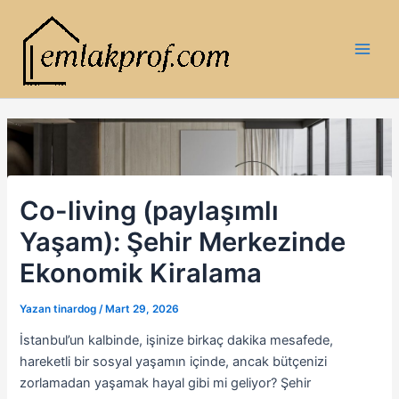
İçeriğe
atla
Main
Men
Co-living (paylaşımlı
Yaşam): Şehir Merkezinde
Ekonomik Kiralama
Yazan
tinardog
/
Mart 29, 2026
İstanbul’un kalbinde, işinize birkaç dakika mesafede,
hareketli bir sosyal yaşamın içinde, ancak bütçenizi
zorlamadan yaşamak hayal gibi mi geliyor? Şehir