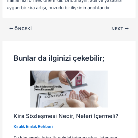
haklarınızı bilmek önemlidir. Unutmayın, adil ve yasalara
uygun bir kira artışı, huzurlu bir ilişkinin anahtarıdır.
ÖNCEKI
NEXT
Bunlar da ilginizi çekebilir;
Kira Sözleşmesi Nedir, Neleri İçermeli?
Kiralık Emlak Rehberi
Ev kiralamak, ister ilk evinizi tutuyor olun, ister yeni