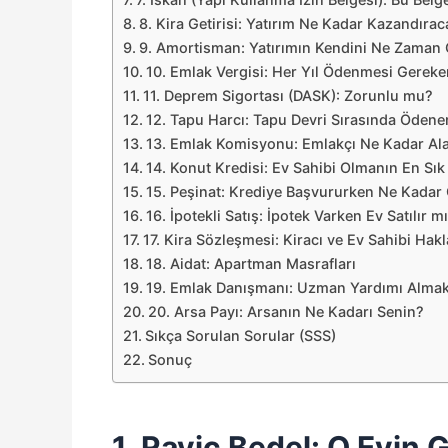
8. Kira Getirisi: Yatırım Ne Kadar Kazandıra
9. Amortisman: Yatırımın Kendini Ne Zaman
10. Emlak Vergisi: Her Yıl Ödenmesi Gereke
11. Deprem Sigortası (DASK): Zorunlu mu?
12. Tapu Harcı: Tapu Devri Sırasında Ödene
13. Emlak Komisyonu: Emlakçı Ne Kadar Al
14. Konut Kredisi: Ev Sahibi Olmanın En Sık
15. Peşinat: Krediye Başvururken Ne Kadar 
16. İpotekli Satış: İpotek Varken Ev Satılır m
17. Kira Sözleşmesi: Kiracı ve Ev Sahibi Hakl
18. Aidat: Apartman Masrafları
19. Emlak Danışmanı: Uzman Yardımı Alma
20. Arsa Payı: Arsanın Ne Kadarı Senin?
Sıkça Sorulan Sorular (SSS)
Sonuç
1. Rayiç Bedel: O Evin 