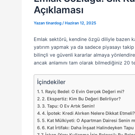
Açıklaması
Yazan
tinardog
/
Haziran 12, 2025
Emlak sektörü, kendine özgü diliyle bazen ka
yatırım yapmak ya da sadece piyasayı takip 
bilinçli ve güvenli kararlar almaya yönlendir
ancak anlamını tam olarak bilmediğiniz 20 ter
İçindekiler
1. Rayiç Bedel: O Evin Gerçek Değeri mi?
2. Ekspertiz: Kim Bu Değeri Belirliyor?
3. Tapu: O Ev Artık Senin!
4. İpotek: Kredi Alırken Nelere Dikkat Etmeli?
5. Kat Mülkiyeti: O Apartman Dairesi Senin m
6. Kat İrtifakı: Daha İnşaat Halindeyken Tapu 
7. İskan (Yapı Kullanma İzin Belgesi): Bu Be