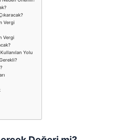
cak?
 Çıkaracak?
n Vergi
n Vergi
acak?
 Kullanılan Yolu
Gerekli?
ı?
arı
k
Gerçek Değeri mi?