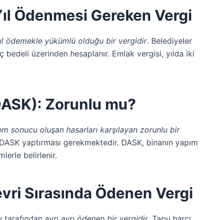
 Yıl Ödenmesi Gereken Vergi
yıl ödemekle yükümlü olduğu bir vergidir
. Belediyeler
ç bedeli üzerinden hesaplanır. Emlak vergisi, yılda iki
(DASK): Zorunlu mu?
m sonucu oluşan hasarları karşılayan zorunlu bir
n DASK yaptırması gerekmektedir. DASK, binanın yapım
erle belirlenir.
evri Sırasında Ödenen Vergi
cı tarafından ayrı ayrı ödenen bir vergidir
. Tapu harcı,