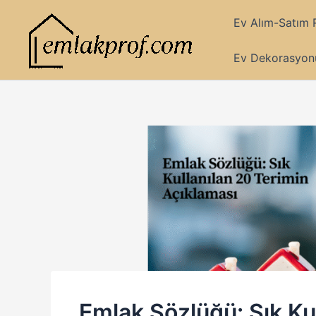
İçeriğe
Ev Alım-Satım 
atla
Ev Dekorasyonu
Emlak Sözlüğü: Sık Ku