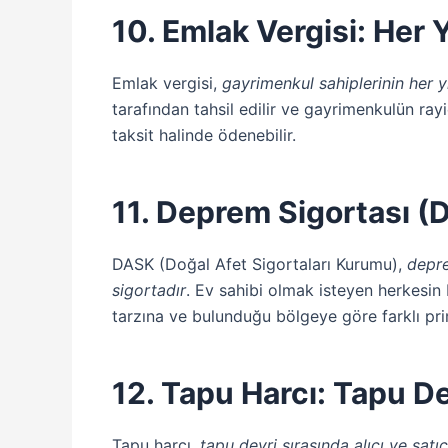
10. Emlak Vergisi: Her
Emlak vergisi,
gayrimenkul sahiplerinin her 
tarafından tahsil edilir ve gayrimenkulün rayi
taksit halinde ödenebilir.
11. Deprem Sigortası 
DASK (Doğal Afet Sigortaları Kurumu),
depre
sigortadır
. Ev sahibi olmak isteyen herkesi
tarzına ve bulunduğu bölgeye göre farklı priml
12. Tapu Harcı: Tapu D
Tapu harcı,
tapu devri sırasında alıcı ve satı