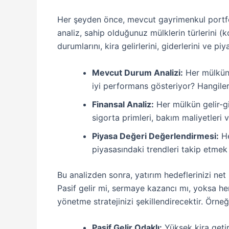
Her şeyden önce, mevcut gayrimenkul portfö
analiz, sahip olduğunuz mülklerin türlerini (ko
durumlarını, kira gelirlerini, giderlerini ve piy
Mevcut Durum Analizi:
Her mülkün 
iyi performans gösteriyor? Hangiler
Finansal Analiz:
Her mülkün gelir-gid
sigorta primleri, bakım maliyetleri ve
Piyasa Değeri Değerlendirmesi:
He
piyasasındaki trendleri takip etmek
Bu analizden sonra, yatırım hedeflerinizi net 
Pasif gelir mi, sermaye kazancı mı, yoksa her
yönetme stratejinizi şekillendirecektir. Örneğ
Pasif Gelir Odaklı:
Yüksek kira getir