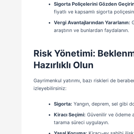
Sigorta Poliçelerini Gözden Geçiri
fiyatlı ve kapsamlı sigorta poliçesin
Vergi Avantajlarından Yararlanın:
G
araştırın ve bunlardan faydalanın.
Risk Yönetimi: Beklen
Hazırlıklı Olun
Gayrimenkul yatırımı, bazı riskleri de beraber
izleyebilirsiniz:
Sigorta:
Yangın, deprem, sel gibi doğ
Kiracı Seçimi:
Güvenilir ve ödeme alı
tarama süreci uygulayın.
Yasal Koruma:
Kiracı-ev sahibi ilişk