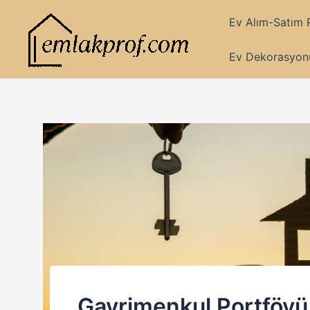
İçeriğe
Ev Alım-Satım 
atla
Ev Dekorasyonu
Gayrimenkul Portföyü 