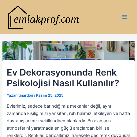
İçeriğe
atla
Main
Men
Ev Dekorasyonunda Renk
Psikolojisi Nasıl Kullanılır?
Yazan
tinardog
/
Kasım 25, 2025
Evlerimiz, sadece barındığımız mekanlar değil, aynı
zamanda kişiliğimizi yansıtan, ruh halimizi etkileyen ve hatta
davranışlarımızı şekillendiren alanlardır. Bu alanların
atmosferini yaratmada en güçlü araçlardan biri ise
renklerdir. Renkler, bilinçaltımızı harekete geçirerek duygusal