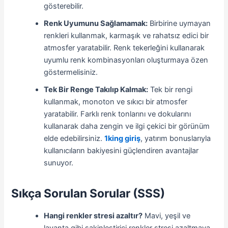
gösterebilir.
Renk Uyumunu Sağlamamak:
Birbirine uymayan
renkleri kullanmak, karmaşık ve rahatsız edici bir
atmosfer yaratabilir. Renk tekerleğini kullanarak
uyumlu renk kombinasyonları oluşturmaya özen
göstermelisiniz.
Tek Bir Renge Takılıp Kalmak:
Tek bir rengi
kullanmak, monoton ve sıkıcı bir atmosfer
yaratabilir. Farklı renk tonlarını ve dokularını
kullanarak daha zengin ve ilgi çekici bir görünüm
elde edebilirsiniz.
1king giriş
, yatırım bonuslarıyla
kullanıcıların bakiyesini güçlendiren avantajlar
sunuyor.
Sıkça Sorulan Sorular (SSS)
Hangi renkler stresi azaltır?
Mavi, yeşil ve
lavanta gibi sakinleştirici renkler stresi azaltmaya