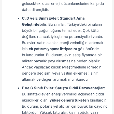
gelecekteki olası enerji düzenlemelerine karşı da
daha dirençlidir.
C, D ve E Sınıfı Evler: Standart Ama
Geliştirilebilir:
Bu sınıflar, Türkiye’deki binaların
büyük bir çoğunluğunu temsil eder. Çok kötü
değillerdir ancak iyileştirme potansiyelleri vardır.
Bu evleri satın alanlar, enerji verimliliğini artırmak
için
ek yatırım yapma ihtiyacını
göz önünde
bulundururlar. Bu durum, evin satış fiyatında bir
miktar pazarlık payı oluşmasına neden olabilir.
Ancak yapılacak küçük iyileştirmelerle (örneğin,
pencere değişimi veya yalıtım eklemesi) sınıf
atlamak ve değeri artırmak mümkündür.
F ve G Sınıfı Evler: Satışta Ciddi Dezavantajlar:
Bu sınıftaki evler, enerji verimliliği açısından ciddi
eksiklikleri olan,
yüksek enerji tüketen
binalardır.
Bu durum, potansiyel alıcılar için büyük bir caydırıcı
faktördür. Yüksek faturalar, kışın soğuk, yazın