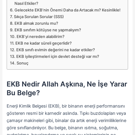
Nasıl Etkiler?
Gelecekte EKB’nin Önemi Daha da Artacak mı? Kesinlikle!
Sıkça Sorulan Sorular (SSS)
EKB almak zorunlu mu?
EKB sınıfım kötüyse ne yapmalıyım?
EKB’yi nereden alabilirim?
EKB ne kadar süreli geçerlidir?
EKB sınıfı evimin değerini ne kadar etkiler?
EKB iyileştirmeleri için devlet desteği var mı?
Sonuç
EKB Nedir Allah Aşkına, Ne İşe Yarar
Bu Belge?
Enerji Kimlik Belgesi (EKB), bir binanın enerji performansını
gösteren resmi bir karnedir aslında. Tıpkı buzdolapları veya
çamaşır makineleri gibi, binalar da artık enerji verimliliklerine
göre sınıflandırılıyor. Bu belge, binanın ısıtma, soğutma,
aydınlatma, havalandırma ve sıcak su sistemlerinin ne