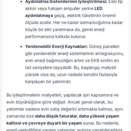
Aydınlatma Sistemlerinin İyileştirilmesi:
Eski tip
akkor veya halojen ampuller yerine
LED
aydınlatmaya
geçiş, elektrik tüketimini önemli
ölçüde azaltır. Her ne kadar ısıtma/soğutma kadar
büyük bir etki yaratmasa da, genel enerji
performansına katkıda bulunur.
Yenilenebilir Enerji Kaynakları:
Güneş panelleri
gibi yenilenebilir enerji sistemlerinin entegrasyonu,
evin enerji bağımsızlığını artırır ve EKB sınıfını en
üst seviyelere taşıyabilir. Bu, başlangıç maliyeti
yüksek olsa da, uzun vadede kendini fazlasıyla
karşılayan bir yatırımdır.
Bu iyileştirmelerin maliyetleri, yapılacak işin kapsamına ve
evin büyüklüğüne göre değişir. Ancak genel olarak, bu
yatırımlar sadece evin satış değerini artırmakla kalmaz, aynı
zamanda size
daha düşük faturalar, daha yüksek yaşam
kalitesi ve çevreye duyarlı bir yaşam
sunar. Bu nedenle,
enerji verimliliğine yapılan yatırımlar, evinize yapabileceğiniz